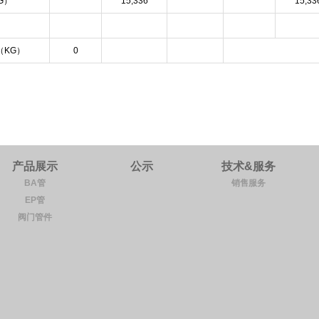
G）
15,336
15,33
（KG）
0
产品展示
公示
技术&服务
BA管
销售服务
EP管
阀门管件