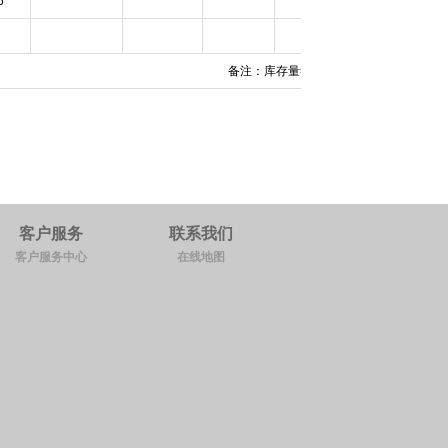
6
备注：库存量= 上月库存量 + 本月产生量
客户服务
联系我们
客户服务中心
在线地图