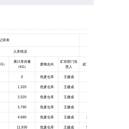
总记录表
入库情况
累计库存量
贮存部门负
KG）
废物去向
处置日期
废物类别
处
（KG）
责人
0
危废仓库
王建成
HW34
1,320
危废仓库
王建成
HW34
2,520
危废仓库
王建成
HW34
3,790
危废仓库
王建成
HW34
4,680
危废仓库
王建成
2-20
HW34
11,936
危废仓库
王建成
5-21
HW34