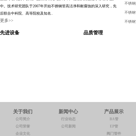
不锈钢抛
中。技术研究团队于2007年开始不锈钢管高洁净和耐腐蚀的深入研究，先
不锈钢
后联合中科院、高等院校及知名..
更多>>
不锈钢
先进设备
品质管理
关于我们
新闻中心
产品展示
公司简介
行业动态
BA管
公司荣誉
公司新闻
EP管
企业文化
阀门管件