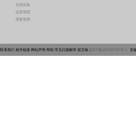
先进设备
品质管理
荣誉资质
联系我们 相关链接 网站声明 帮助 常见问题解答 留言板
皖ICP备2025081503号-1
安徽